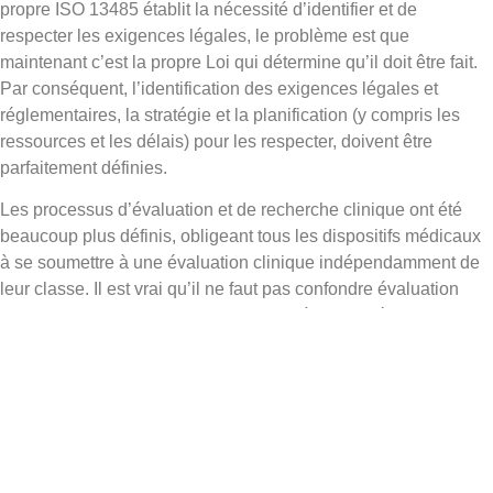
propre ISO 13485 établit la nécessité d’identifier et de
respecter les exigences légales, le problème est que
maintenant c’est la propre Loi qui détermine qu’il doit être fait.
Par conséquent, l’identification des exigences légales et
réglementaires, la stratégie et la planification (y compris les
ressources et les délais) pour les respecter, doivent être
parfaitement définies.
Les processus d’évaluation et de recherche clinique ont été
beaucoup plus définis, obligeant tous les dispositifs médicaux
à se soumettre à une évaluation clinique indépendamment de
leur classe. Il est vrai qu’il ne faut pas confondre évaluation
clinique avec recherche clinique, c’est-à-dire qu’évaluer
cliniquement un «Medical Device» signifie évaluer avec les
données cliniques disponibles, soit par littérature scientifique
publiée ou articles ou opinions de référence de produits
similaires si le produit est sûr et fonctionne comme prévu ;
tandis que la recherche clinique signifie réaliser un essai
clinique avec des personnes utilisant le dispositif médical que