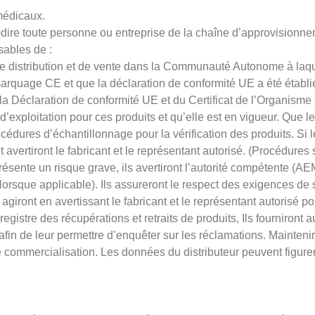
 médicaux.
-dire toute personne ou entreprise de la chaîne d’approvisionnem
sables de :
n de distribution et de vente dans la Communauté Autonome à laq
le marquage CE et que la déclaration de conformité UE a été établ
la Déclaration de conformité UE et du Certificat de l’Organisme No
’exploitation pour ces produits et qu’elle est en vigueur. Que le 
rocédures d’échantillonnage pour la vérification des produits. Si 
t avertiront le fabricant et le représentant autorisé. (Procédures 
présente un risque grave, ils avertiront l’autorité compétente (
I (lorsque applicable). Ils assureront le respect des exigences de
s agiront en avertissant le fabricant et le représentant autorisé
registre des récupérations et retraits de produits, Ils fourniront 
afin de leur permettre d’enquêter sur les réclamations. Mainten
 commercialisation. Les données du distributeur peuvent figurer 