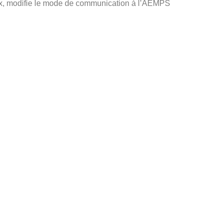
caux, modifie le mode de communication à l’AEMPS
re espagnol un dispositif médical devra effectuer
sitifs médicaux, mais avec cette modification,
 le registre de commercialisation.
 communication au registre de communication.
les licences et autorisations nécessaires. Nous
es, ce qui nous permet de vous aider avec des