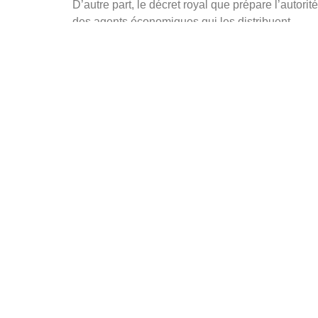
D’autre part, le décret royal que prépare l’auto
des agents économiques qui les distribuent.
À partir de son entrée en vigueur et si le projet 
la communication de commercialisation (sauf pou
Jusqu’à présent, ceux de classe I devaient seule
tous les dispositifs médicaux, quelle que soit la 
De plus, il est précisé que les personnes ou entr
Chez deviCE Sistemas, nous connaissons les proc
avons de l’expérience dans les relations avec 
garanties de succès dans toutes ces démarches.